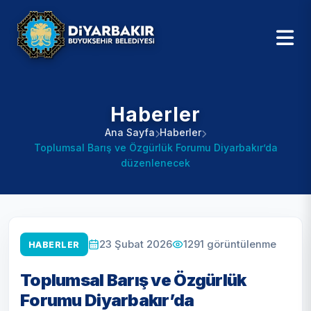
Haberler
Ana Sayfa
Haberler
Toplumsal Barış ve Özgürlük Forumu Diyarbakır’da
düzenlenecek
1291
görüntülenme
23 Şubat 2026
HABERLER
Toplumsal Barış ve Özgürlük
Forumu Diyarbakır’da