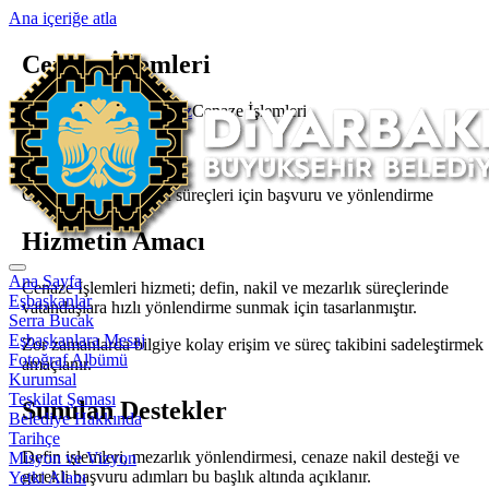
Ana içeriğe atla
Cenaze İşlemleri
Ana Sayfa
Hizmetlerimiz
Cenaze İşlemleri
Cenaze İşlemleri
Cenaze defin ve nakil süreçleri için başvuru ve yönlendirme
Hizmetin Amacı
Ana Sayfa
Cenaze İşlemleri hizmeti; defin, nakil ve mezarlık süreçlerinde
Eşbaşkanlar
vatandaşlara hızlı yönlendirme sunmak için tasarlanmıştır.
Serra Bucak
Eşbaşkanlara Mesaj
Zor zamanlarda bilgiye kolay erişim ve süreç takibini sadeleştirmek
Fotoğraf Albümü
amaçlanır.
Kurumsal
Teşkilat Şeması
Sunulan Destekler
Belediye Hakkında
Tarihçe
Defin işlemleri, mezarlık yönlendirmesi, cenaze nakil desteği ve
Misyon ve Vizyon
gerekli başvuru adımları bu başlık altında açıklanır.
Yetki Alanı