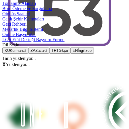
Toplanma Alanları
Borç Ödeme ve Sorgulama
Otobüs Saatleri
Canlı Şehir Kameraları
Gezi Rehberi
Mezarlık Bilgi Sistemi
Online Başvurular
LGS Etüt Desteği Başvuru Formu
Dil Seçimi
KU
Kurmancî
ZA
Zazakî
TR
Türkçe
EN
İngilizce
Tarih yükleniyor...
⏳
Yükleniyor...