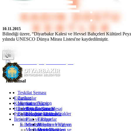
10.11.2015
Bilindiği üzere, “Diyarbakır Kalesi ve Hevsel Bahçeleri Kültürel Pey
yılında UNESCO Dünya Mirası Listesi'ne kaydedilmiştir.
Kürtçe
Türkçe
İngilizce
Kurumsal
Teşkilat Şeması
Tarihçe
Eşbaşkanlar
Misyon ve Vizyon
Kurumsal
Serra Bucak
Belediye Encümeni
Hizmetler
Eşbaşkanlara Mesaj
Teşkilat Şeması
Bağlı Kuruluşlar ve İştirakler
Projeler
Fotoğraf Albümü
Belediye Hakkında
İletişim
Plan ve Raporlar
Tarihçe
E-Belediye
Meclis
Misyon ve Vizyon
Belediye Vergi ve
Mevzuat
İş Başvurusu
Yetki Alanı
Ücret Tarifeleri
Meclis Başkanı ve