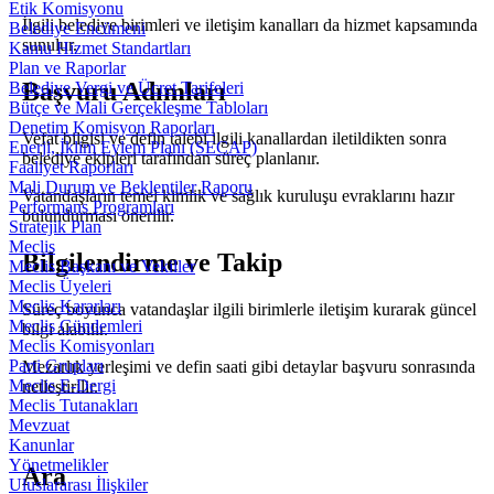
Etik Komisyonu
İlgili belediye birimleri ve iletişim kanalları da hizmet kapsamında
Belediye Encümeni
sunulur.
Kamu Hizmet Standartları
Plan ve Raporlar
Başvuru Adımları
Belediye Vergi ve Ücret Tarifeleri
Bütçe ve Mali Gerçekleşme Tabloları
Denetim Komisyon Raporları
Vefat bilgisi ve defin talebi ilgili kanallardan iletildikten sonra
Enerji, İklim Eylem Planı (SECAP)
belediye ekipleri tarafından süreç planlanır.
Faaliyet Raporları
Mali Durum ve Beklentiler Raporu
Vatandaşların temel kimlik ve sağlık kuruluşu evraklarını hazır
Performans Programları
bulundurması önerilir.
Stratejik Plan
Meclis
Bilgilendirme ve Takip
Meclis Başkanı ve Vekiller
Meclis Üyeleri
Meclis Kararları
Süreç boyunca vatandaşlar ilgili birimlerle iletişim kurarak güncel
Meclis Gündemleri
bilgi alabilir.
Meclis Komisyonları
Parti Grupları
Mezarlık yerleşimi ve defin saati gibi detaylar başvuru sonrasında
Meclis E-Dergi
netleştirilir.
Meclis Tutanakları
Mevzuat
Kanunlar
Yönetmelikler
Ara
Uluslararası İlişkiler