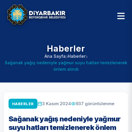
Haberler
Ana Sayfa
Haberler
Sağanak yağış nedeniyle yağmur suyu hatları temizlenerek
önlem alındı
937
görüntülenme
3 Kasım 2024
HABERLER
Sağanak yağış nedeniyle yağmur
suyu hatları temizlenerek önlem