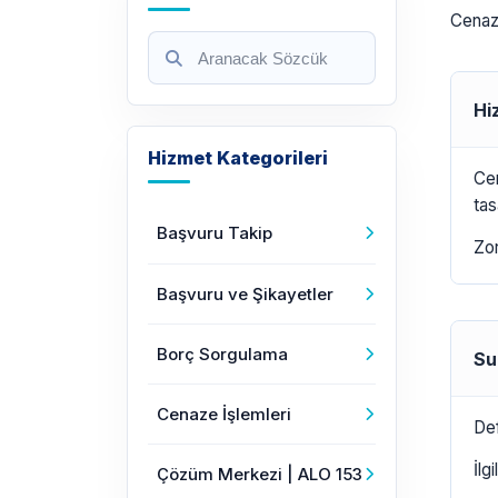
Cenaze
Hi
Hizmet Kategorileri
Cen
tas
Başvuru Takip
Zor
Başvuru ve Şikayetler
Borç Sorgulama
Su
Cenaze İşlemleri
Def
İlg
Çözüm Merkezi | ALO 153