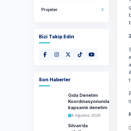
ç
Projeler
b
b
2
Bizi Takip Edin
S
e
a
Son Haberler
t
B
Gıda Denetim
i
Koordinasyonundan
kapsamlı denetim
6 Ağustos 2026
Silvan’da
O