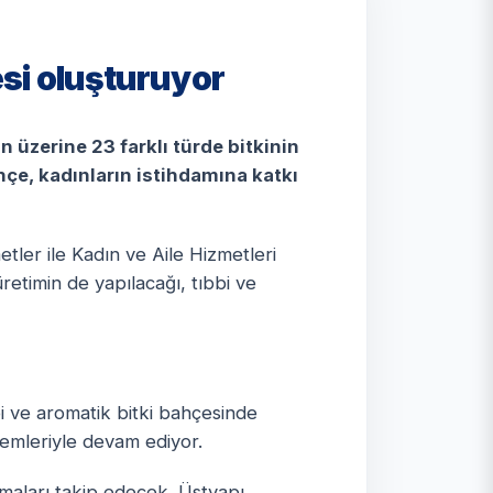
esi oluşturuyor
 üzerine 23 farklı türde bitkinin
hçe, kadınların istihdamına katkı
metler ile Kadın ve Aile Hizmetleri
üretimin de yapılacağı, tıbbi ve
i ve aromatik bitki bahçesinde
lemleriyle devam ediyor.
ışmaları takip edecek. Üstyapı