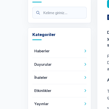
Kategoriler
Haberler
P
D
Duyurular
a
İhaleler
Etkinlikler
ç
Yayınlar
1