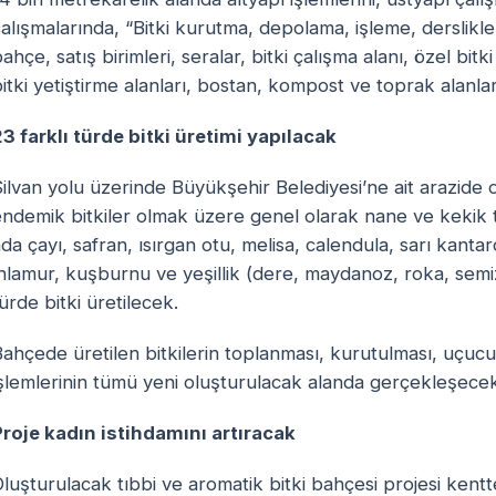
alışmalarında, “Bitki kurutma, depolama, işleme, derslikler,
ahçe, satış birimleri, seralar, bitki çalışma alanı, özel bitki
itki yetiştirme alanları, bostan, kompost ve toprak alanlar
3 farklı türde bitki üretimi yapılacak
ilvan yolu üzerinde Büyükşehir Belediyesi’ne ait arazide
ndemik bitkiler olmak üzere genel olarak nane ve kekik t
da çayı, safran, ısırgan otu, melisa, calendula, sarı kanta
ıhlamur, kuşburnu ve yeşillik (dere, maydanoz, roka, sem
ürde bitki üretilecek.
ahçede üretilen bitkilerin toplanması, kurutulması, uçuc
şlemlerinin tümü yeni oluşturulacak alanda gerçekleşecek
Proje kadın istihdamını artıracak
luşturulacak tıbbi ve aromatik bitki bahçesi projesi kentt