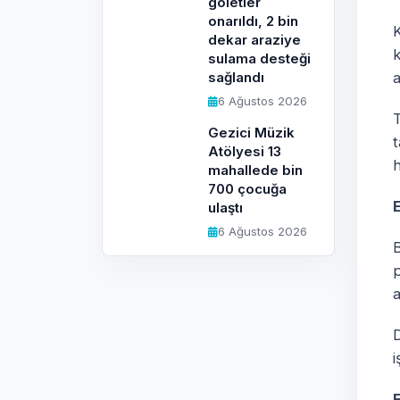
göletler
onarıldı, 2 bin
K
dekar araziye
sulama desteği
sağlandı
6 Ağustos 2026
T
Gezici Müzik
Atölyesi 13
h
mahallede bin
700 çocuğa
ulaştı
6 Ağustos 2026
B
p
a
D
i
E