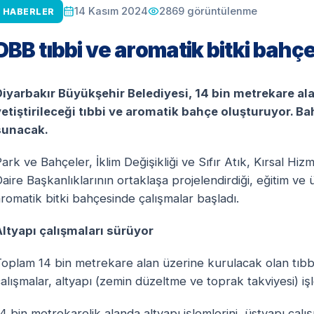
2869
görüntülenme
14 Kasım 2024
HABERLER
DBB tıbbi ve aromatik bitki bahç
Diyarbakır Büyükşehir Belediyesi, 14 bin metrekare alan
yetiştirileceği tıbbi ve aromatik bahçe oluşturuyor. Ba
sunacak.
ark ve Bahçeler, İklim Değişikliği ve Sıfır Atık, Kırsal Hiz
aire Başkanlıklarının ortaklaşa projelendirdiği, eğitim ve 
romatik bitki bahçesinde çalışmalar başladı.
Altyapı çalışmaları sürüyor
Toplam 14 bin metrekare alan üzerine kurulacak olan tıbb
alışmalar, altyapı (zemin düzeltme ve toprak takviyesi) iş
4 bin metrekarelik alanda altyapı işlemlerini, üstyapı çal