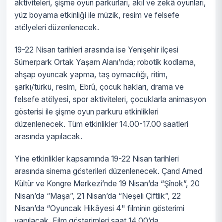
aktiviteleri, şişme oyun parkurları, akıl ve zekâ oyunları,
yüz boyama etkinliği ile müzik, resim ve felsefe
atölyeleri düzenlenecek.
19-22 Nisan tarihleri arasında ise Yenişehir ilçesi
Sümerpark Ortak Yaşam Alanı’nda; robotik kodlama,
ahşap oyuncak yapma, taş oymacılığı, ritim,
şarkı/türkü, resim, Ebrû, çocuk hakları, drama ve
felsefe atölyesi, spor aktiviteleri, çocuklarla animasyon
gösterisi ile şişme oyun parkuru etkinlikleri
düzenlenecek. Tüm etkinlikler 14.00-17.00 saatleri
arasında yapılacak.
Yine etkinlikler kapsamında 19-22 Nisan tarihleri
arasında sinema gösterileri düzenlenecek. Çand Amed
Kültür ve Kongre Merkezi’nde 19 Nisan’da “Şînok”, 20
Nisan’da “Maşa”, 21 Nisan’da “Neşeli Çiftlik”, 22
Nisan’da “Oyuncak Hikâyesi 4" filminin gösterimi
yapılacak. Film gösterimleri saat 14.00’da