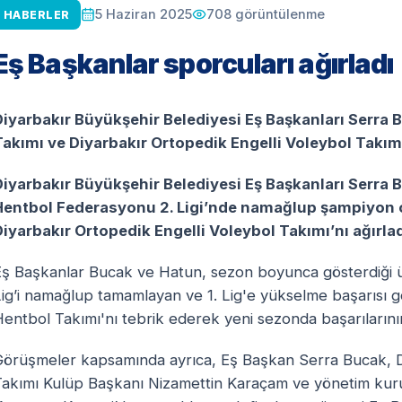
708
görüntülenme
5 Haziran 2025
HABERLER
Eş Başkanlar sporcuları ağırladı
Diyarbakır Büyükşehir Belediyesi Eş Başkanları Serra
Takımı ve Diyarbakır Ortopedik Engelli Voleybol Takım 
Diyarbakır Büyükşehir Belediyesi Eş Başkanları Serra
Hentbol Federasyonu 2. Ligi’nde namağlup şampiyon o
Diyarbakır Ortopedik Engelli Voleybol Takımı’nı ağırlad
Eş Başkanlar Bucak ve Hatun, sezon boyunca gösterdiği 
Lig’i namağlup tamamlayan ve 1. Lig'e yükselme başarısı
entbol Takımı'nı tebrik ederek yeni sezonda başarılarının
Görüşmeler kapsamında ayrıca, Eş Başkan Serra Bucak, Di
akımı Kulüp Başkanı Nizamettin Karaçam ve yönetim kurulu