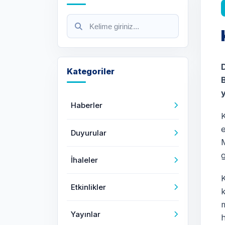
Kategoriler
y
Haberler
Duyurular
M
g
İhaleler
Etkinlikler
k
Yayınlar
h