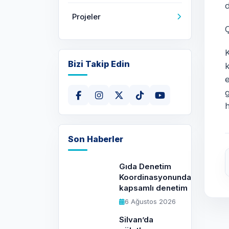
d
Projeler
Bizi Takip Edin
k
e
g
h
Son Haberler
Gıda Denetim
Koordinasyonundan
kapsamlı denetim
6 Ağustos 2026
Silvan’da