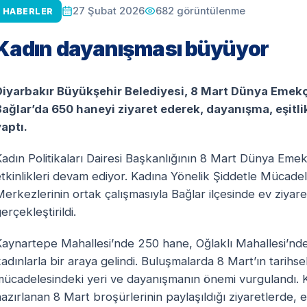
682
görüntülenme
27 Şubat 2026
HABERLER
Kadın dayanışması büyüyor
Diyarbakır Büyükşehir Belediyesi, 8 Mart Dünya Emek
Bağlar’da 650 haneyi ziyaret ederek, dayanışma, eşitl
aptı.
Kadın Politikaları Dairesi Başkanlığının 8 Mart Dünya Em
etkinlikleri devam ediyor. Kadına Yönelik Şiddetle Mücad
erkezlerinin ortak çalışmasıyla Bağlar ilçesinde ev ziyare
erçekleştirildi.
Kaynartepe Mahallesi’nde 250 hane, Oğlaklı Mahallesi’nde
adınlarla bir araya gelindi. Buluşmalarda 8 Mart’ın tarihsel
mücadelesindeki yeri ve dayanışmanın önemi vurgulandı.
azırlanan 8 Mart broşürlerinin paylaşıldığı ziyaretlerde