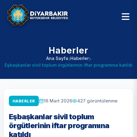
Haberler
Ana Sayfa
Haberler
Eşbaşkanlar sivil toplum örgütlerinin iftar programına katıldı
427
görüntülenme
16 Mart 2026
HABERLER
Eşbaşkanlar sivil toplum
örgütlerinin iftar programına
katıldı