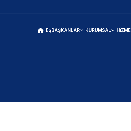
EŞBAŞKANLAR
KURUMSAL
HIZME