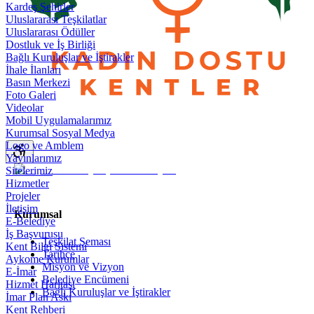
Kardeş Şehirler
Uluslararası Teşkilatlar
Uluslararası Ödüller
Dostluk ve İş Birliği
Bağlı Kuruluşlar ve İştirakler
İhale İlanları
Basın Merkezi
Foto Galeri
Videolar
Mobil Uygulamalarımız
Kurumsal Sosyal Medya
Logo ve Amblem
Yayınlarımız
Sitelerimiz
Hizmetler
Projeler
İletişim
Kurumsal
E-Belediye
İş Başvurusu
Teşkilat Şeması
Kent Bilgi Sistemi
Tarihçe
Aykome Kurumlar
Misyon ve Vizyon
E-İmar
Belediye Encümeni
Hizmet Haritası
Bağlı Kuruluşlar ve İştirakler
İmar Plan Askı
Kent Rehberi