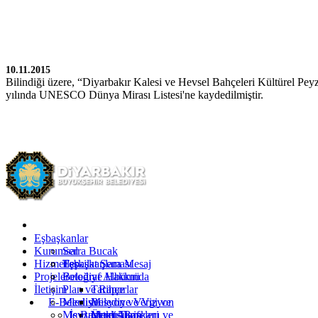
10.11.2015
Bilindiği üzere, “Diyarbakır Kalesi ve Hevsel Bahçeleri Kültürel Pey
yılında UNESCO Dünya Mirası Listesi'ne kaydedilmiştir.
Kürtçe
Türkçe
İngilizce
Eşbaşkanlar
Kurumsal
Serra Bucak
Hizmetler
Eşbaşkanlara Mesaj
Teşkilat Şeması
Projeler
Fotoğraf Albümü
Belediye Hakkında
İletişim
Plan ve Raporlar
Tarihçe
E-Belediye
Meclis
Misyon ve Vizyon
Belediye Vergi ve
Mevzuat
İş Başvurusu
Yetki Alanı
Ücret Tarifeleri
Meclis Başkanı ve