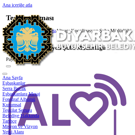
Ana içeriğe atla
Teşkilat Şeması
Ana Sayfa
Teşkilat Şeması
Altyapı Koordinasyon Şube Müdürlüğü
Şube Müdürlüğü
Altyapı Koordinasyon Şube Müdürlüğü
Paylaş
Ana Sayfa
Eşbaşkanlar
Serra Bucak
Eşbaşkanlara Mesaj
Fotoğraf Albümü
Kurumsal
Teşkilat Şeması
Belediye Hakkında
Tarihçe
Misyon ve Vizyon
Yetki Alanı