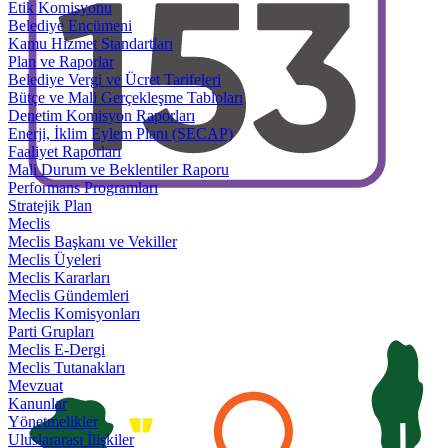
Etik Komisyonu
Belediye Encümeni
Kamu Hizmet Standartları
Plan ve Raporlar
Belediye Vergi ve Ücret Tarifeleri
Bütçe ve Mali Gerçekleşme Tabloları
Denetim Komisyon Raporları
Enerji, İklim Eylem Planı (SECAP)
Faaliyet Raporları
Mali Durum ve Beklentiler Raporu
Performans Programları
Stratejik Plan
Meclis
Meclis Başkanı ve Vekiller
Meclis Üyeleri
Meclis Kararları
Meclis Gündemleri
Meclis Komisyonları
Parti Grupları
Meclis E-Dergi
Meclis Tutanakları
Mevzuat
Kanunlar
Yönetmelikler
Uluslararası İlişkiler