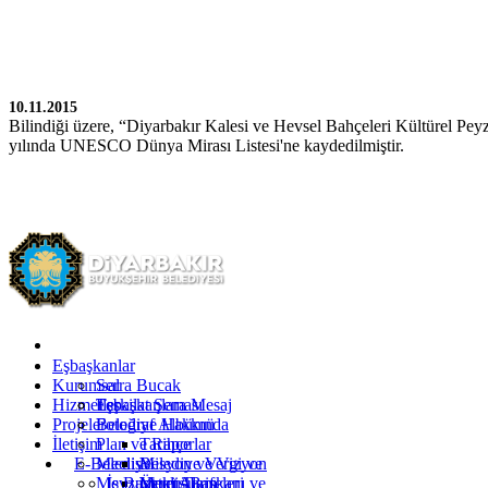
10.11.2015
Bilindiği üzere, “Diyarbakır Kalesi ve Hevsel Bahçeleri Kültürel Pey
yılında UNESCO Dünya Mirası Listesi'ne kaydedilmiştir.
Kürtçe
Türkçe
İngilizce
Eşbaşkanlar
Kurumsal
Serra Bucak
Hizmetler
Eşbaşkanlara Mesaj
Teşkilat Şeması
Projeler
Fotoğraf Albümü
Belediye Hakkında
İletişim
Plan ve Raporlar
Tarihçe
E-Belediye
Meclis
Misyon ve Vizyon
Belediye Vergi ve
Mevzuat
İş Başvurusu
Yetki Alanı
Ücret Tarifeleri
Meclis Başkanı ve