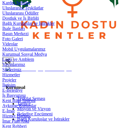
Kardeş Şehirler
Uluslararası Teşkilatlar
Uluslararası Ödüller
Dostluk ve İş Birliği
Bağlı Kuruluşlar ve İştirakler
İhale İlanları
Basın Merkezi
Foto Galeri
Videolar
Mobil Uygulamalarımız
Kurumsal Sosyal Medya
Logo ve Amblem
Yayınlarımız
Sitelerimiz
Hizmetler
Projeler
İletişim
Kurumsal
E-Belediye
İş Başvurusu
Teşkilat Şeması
Kent Bilgi Sistemi
Tarihçe
Aykome Kurumlar
Misyon ve Vizyon
E-İmar
Belediye Encümeni
Hizmet Haritası
Bağlı Kuruluşlar ve İştirakler
İmar Plan Askı
Kent Rehberi