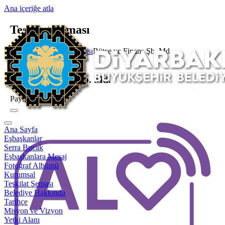
Ana içeriğe atla
Teşkilat Şeması
Ana Sayfa
Teşkilat Şeması
Bütçe ve Finans Şb. Md.
Şube Müdürlüğü
Bütçe ve Finans Şb. Md.
Paylaş
Ana Sayfa
Eşbaşkanlar
Serra Bucak
Eşbaşkanlara Mesaj
Fotoğraf Albümü
Kurumsal
Teşkilat Şeması
Belediye Hakkında
Tarihçe
Misyon ve Vizyon
Yetki Alanı