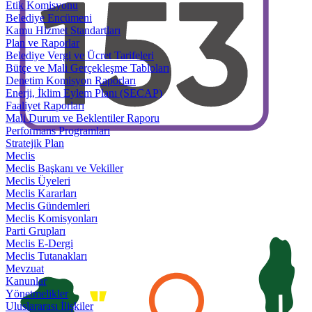
Etik Komisyonu
Belediye Encümeni
Kamu Hizmet Standartları
Plan ve Raporlar
Belediye Vergi ve Ücret Tarifeleri
Bütçe ve Mali Gerçekleşme Tabloları
Denetim Komisyon Raporları
Enerji, İklim Eylem Planı (SECAP)
Faaliyet Raporları
Mali Durum ve Beklentiler Raporu
Performans Programları
Stratejik Plan
Meclis
Meclis Başkanı ve Vekiller
Meclis Üyeleri
Meclis Kararları
Meclis Gündemleri
Meclis Komisyonları
Parti Grupları
Meclis E-Dergi
Meclis Tutanakları
Mevzuat
Kanunlar
Yönetmelikler
Uluslararası İlişkiler