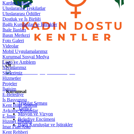
Kardeş Şehirler
Uluslararası Teşkilatlar
Uluslararası Ödüller
Dostluk ve İş Birliği
Bağlı Kuruluşlar ve İştirakler
İhale İlanları
Basın Merkezi
Foto Galeri
Videolar
Mobil Uygulamalarımız
Kurumsal Sosyal Medya
Logo ve Amblem
Yayınlarımız
Sitelerimiz
Hizmetler
Projeler
İletişim
Kurumsal
E-Belediye
İş Başvurusu
Teşkilat Şeması
Kent Bilgi Sistemi
Tarihçe
Aykome Kurumlar
Misyon ve Vizyon
E-İmar
Belediye Encümeni
Hizmet Haritası
Bağlı Kuruluşlar ve İştirakler
İmar Plan Askı
Kent Rehberi