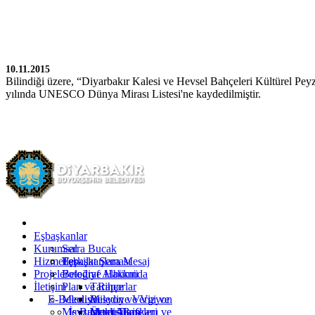
10.11.2015
Bilindiği üzere, “Diyarbakır Kalesi ve Hevsel Bahçeleri Kültürel Pey
yılında UNESCO Dünya Mirası Listesi'ne kaydedilmiştir.
Kürtçe
Türkçe
İngilizce
Eşbaşkanlar
Kurumsal
Serra Bucak
Hizmetler
Eşbaşkanlara Mesaj
Teşkilat Şeması
Projeler
Fotoğraf Albümü
Belediye Hakkında
İletişim
Plan ve Raporlar
Tarihçe
E-Belediye
Meclis
Misyon ve Vizyon
Belediye Vergi ve
Mevzuat
İş Başvurusu
Yetki Alanı
Ücret Tarifeleri
Meclis Başkanı ve