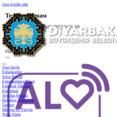
Ana içeriğe atla
Teşkilat Şeması
Ana Sayfa
Teşkilat Şeması
DANIŞMANLAR
Diğer
DANIŞMANLAR
Paylaş
Ana Sayfa
Eşbaşkanlar
Serra Bucak
Eşbaşkanlara Mesaj
Fotoğraf Albümü
Kurumsal
Teşkilat Şeması
Belediye Hakkında
Tarihçe
Misyon ve Vizyon
Yetki Alanı