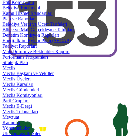
Etik Komisyonu
Belediye Encümeni
Kamu Hizmet Standartları
Plan ve Raporlar
Belediye Vergi ve Ücret Tarifeleri
Bütçe ve Mali Gerçekleşme Tabloları
Denetim Komisyon Raporları
Enerji, İklim Eylem Planı (SECAP)
Faaliyet Raporları
Mali Durum ve Beklentiler Raporu
Performans Programları
Stratejik Plan
Meclis
Meclis Başkanı ve Vekiller
Meclis Üyeleri
Meclis Kararları
Meclis Gündemleri
Meclis Komisyonları
Parti Grupları
Meclis E-Dergi
Meclis Tutanakları
Mevzuat
Kanunlar
Yönetmelikler
Uluslararası İlişkiler