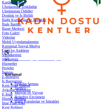
Kardeş Şehirler
Uluslararası Teşkilatlar
Uluslararası Ödüller
Dostluk ve İş Birliği
Bağlı Kuruluşlar ve İştirakler
İhale İlanları
Basın Merkezi
Foto Galeri
Videolar
Mobil Uygulamalarımız
Kurumsal Sosyal Medya
Logo ve Amblem
Yayınlarımız
Sitelerimiz
Hizmetler
Projeler
İletişim
Kurumsal
E-Belediye
İş Başvurusu
Teşkilat Şeması
Kent Bilgi Sistemi
Tarihçe
Aykome Kurumlar
Misyon ve Vizyon
E-İmar
Belediye Encümeni
Hizmet Haritası
Bağlı Kuruluşlar ve İştirakler
İmar Plan Askı
Kent Rehberi