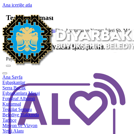
Ana içeriğe atla
Teşkilat Şeması
Ana Sayfa
Teşkilat Şeması
Eko. Araştırma ve Yatırım İşleri Şb. Md.
Şube Müdürlüğü
Eko. Araştırma ve Yatırım İşleri Şb. Md.
Paylaş
Ana Sayfa
Eşbaşkanlar
Serra Bucak
Eşbaşkanlara Mesaj
Fotoğraf Albümü
Kurumsal
Teşkilat Şeması
Belediye Hakkında
Tarihçe
Misyon ve Vizyon
Yetki Alanı