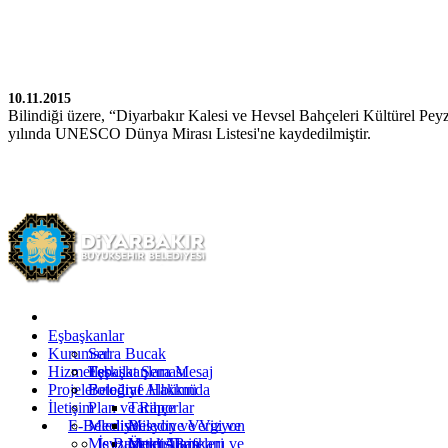
10.11.2015
Bilindiği üzere, “Diyarbakır Kalesi ve Hevsel Bahçeleri Kültürel Pey
yılında UNESCO Dünya Mirası Listesi'ne kaydedilmiştir.
Kürtçe
Türkçe
İngilizce
Eşbaşkanlar
Kurumsal
Serra Bucak
Hizmetler
Eşbaşkanlara Mesaj
Teşkilat Şeması
Projeler
Fotoğraf Albümü
Belediye Hakkında
İletişim
Plan ve Raporlar
Tarihçe
E-Belediye
Meclis
Misyon ve Vizyon
Belediye Vergi ve
Mevzuat
İş Başvurusu
Yetki Alanı
Ücret Tarifeleri
Meclis Başkanı ve