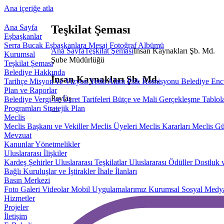
Ana içeriğe atla
Ana Sayfa
Teşkilat Şeması
Eşbaşkanlar
Serra Bucak
Eşbaşkanlara Mesaj
Fotoğraf Albümü
Ana Sayfa
Teşkilat Şeması
İnsan Kaynakları Şb. Md.
Kurumsal
Şube Müdürlüğü
Teşkilat Şeması
Belediye Hakkında
İnsan Kaynakları Şb. Md.
Tarihçe
Misyon ve Vizyon
Yetki Alanı
Etik Komisyonu
Belediye En
Plan ve Raporlar
Paylaş
Belediye Vergi ve Ücret Tarifeleri
Bütçe ve Mali Gerçekleşme Tablola
Programları
Stratejik Plan
Meclis
Meclis Başkanı ve Vekiller
Meclis Üyeleri
Meclis Kararları
Meclis G
Mevzuat
Kanunlar
Yönetmelikler
Uluslararası İlişkiler
Kardeş Şehirler
Uluslararası Teşkilatlar
Uluslararası Ödüller
Dostluk v
Bağlı Kuruluşlar ve İştirakler
İhale İlanları
Basın Merkezi
Foto Galeri
Videolar
Mobil Uygulamalarımız
Kurumsal Sosyal Medy
Hizmetler
Projeler
İletişim