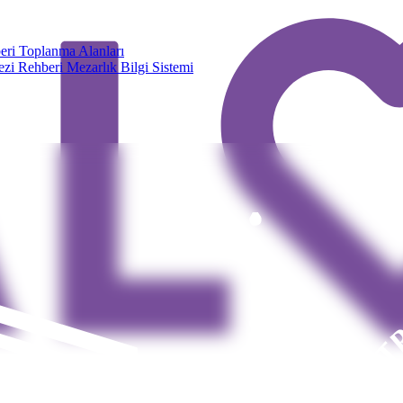
eri
Toplanma Alanları
zi Rehberi
Mezarlık Bilgi Sistemi