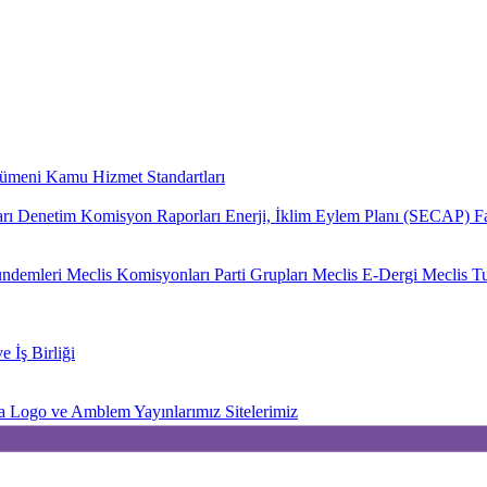
cümeni
Kamu Hizmet Standartları
rı
Denetim Komisyon Raporları
Enerji, İklim Eylem Planı (SECAP)
F
ündemleri
Meclis Komisyonları
Parti Grupları
Meclis E-Dergi
Meclis Tu
e İş Birliği
a
Logo ve Amblem
Yayınlarımız
Sitelerimiz