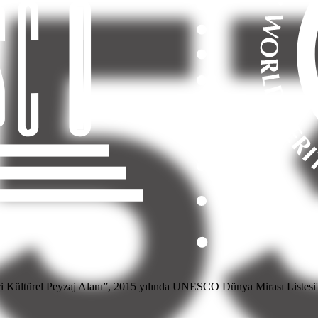
ri Kültürel Peyzaj Alanı”, 2015 yılında UNESCO Dünya Mirası Listesi'