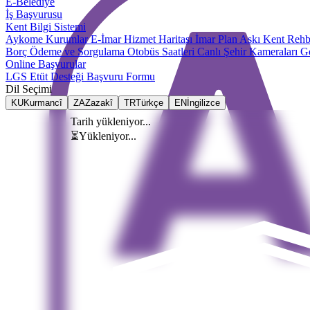
E-Belediye
İş Başvurusu
Kent Bilgi Sistemi
Aykome Kurumlar
E-İmar
Hizmet Haritası
İmar Plan Askı
Kent Rehb
Borç Ödeme ve Sorgulama
Otobüs Saatleri
Canlı Şehir Kameraları
Ge
Online Başvurular
LGS Etüt Desteği Başvuru Formu
Dil Seçimi
KU
Kurmancî
ZA
Zazakî
TR
Türkçe
EN
İngilizce
Tarih yükleniyor...
⏳
Yükleniyor...