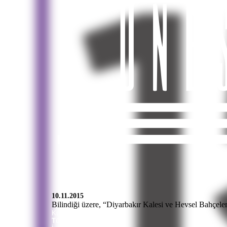
10.11.2015
Bilindiği üzere, “Diyarbakır Kalesi ve Hevsel Bahçele
Kürtçe
Türkçe