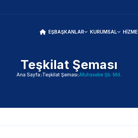
EŞBAŞKANLAR
KURUMSAL
HIZME
Teşkilat Şeması
Ana Sayfa
Teşkilat Şeması
Muhasebe Şb. Md.