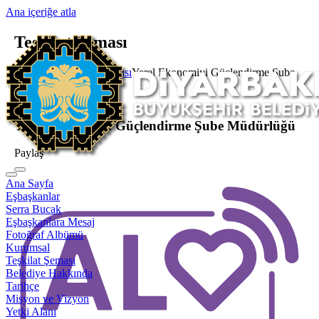
Ana içeriğe atla
Teşkilat Şeması
Ana Sayfa
Teşkilat Şeması
Yerel Ekonomiyi Güçlendirme Şube
Müdürlüğü
Şube Müdürlüğü
Yerel Ekonomiyi Güçlendirme Şube Müdürlüğü
Paylaş
Ana Sayfa
Eşbaşkanlar
Serra Bucak
Eşbaşkanlara Mesaj
Fotoğraf Albümü
Kurumsal
Teşkilat Şeması
Belediye Hakkında
Tarihçe
Misyon ve Vizyon
Yetki Alanı