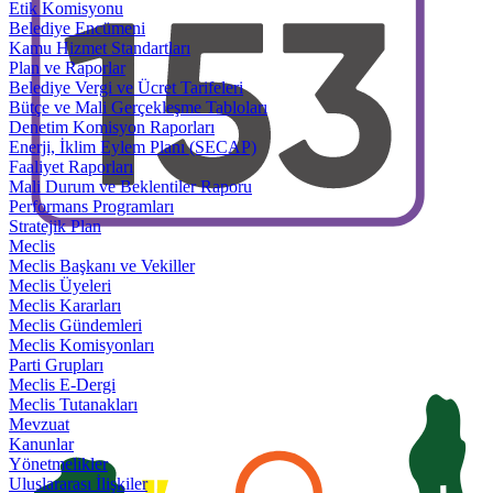
Etik Komisyonu
Belediye Encümeni
Kamu Hizmet Standartları
Plan ve Raporlar
Belediye Vergi ve Ücret Tarifeleri
Bütçe ve Mali Gerçekleşme Tabloları
Denetim Komisyon Raporları
Enerji, İklim Eylem Planı (SECAP)
Faaliyet Raporları
Mali Durum ve Beklentiler Raporu
Performans Programları
Stratejik Plan
Meclis
Meclis Başkanı ve Vekiller
Meclis Üyeleri
Meclis Kararları
Meclis Gündemleri
Meclis Komisyonları
Parti Grupları
Meclis E-Dergi
Meclis Tutanakları
Mevzuat
Kanunlar
Yönetmelikler
Uluslararası İlişkiler