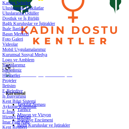
Kardeş Şehirler
Uluslararası Teşkilatlar
Uluslararası Ödüller
Dostluk ve İş Birliği
Bağlı Kuruluşlar ve İştirakler
İhale İlanları
Basın Merkezi
Foto Galeri
Videolar
Mobil Uygulamalarımız
Kurumsal Sosyal Medya
Logo ve Amblem
Yayınlarımız
Sitelerimiz
Hizmetler
Projeler
İletişim
E-Belediye
Kurumsal
İş Başvurusu
Kent Bilgi Sistemi
Teşkilat Şeması
Aykome Kurumlar
Tarihçe
E-İmar
Misyon ve Vizyon
Hizmet Haritası
Belediye Encümeni
İmar Plan Askı
Bağlı Kuruluşlar ve İştirakler
Kent Rehberi