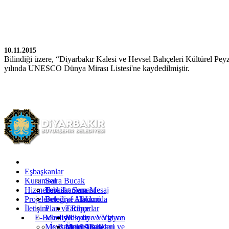
10.11.2015
Bilindiği üzere, “Diyarbakır Kalesi ve Hevsel Bahçeleri Kültürel Pey
yılında UNESCO Dünya Mirası Listesi'ne kaydedilmiştir.
Kürtçe
Türkçe
İngilizce
Eşbaşkanlar
Kurumsal
Serra Bucak
Hizmetler
Eşbaşkanlara Mesaj
Teşkilat Şeması
Projeler
Fotoğraf Albümü
Belediye Hakkında
İletişim
Plan ve Raporlar
Tarihçe
E-Belediye
Meclis
Misyon ve Vizyon
Belediye Vergi ve
Mevzuat
İş Başvurusu
Yetki Alanı
Ücret Tarifeleri
Meclis Başkanı ve