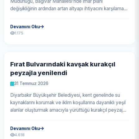
Müdürlüğü, Bağıvar Mahallesi’nde imar planı
değişikliğinin ardından artan altyapı ihtiyacını karşılamak
üzere yeni kanalizasyon...
Devamını Oku
1.175
Fırat Bulvarındaki kavşak kurakçıl
peyzajla yenilendi
31 Temmuz 2026
Diyarbakır Büyükşehir Belediyesi, kent genelinde su
kaynaklarını korumak ve iklim koşullarına dayanıklı yeşil
alanlar oluşturmak amacıyla yürüttüğü kurakçıl peyzaj
çalışmalarına ar...
Devamını Oku
4.618