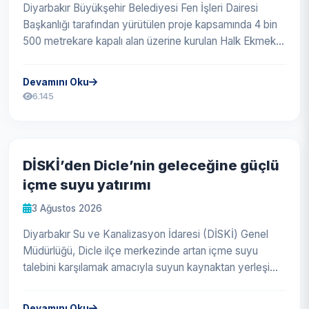
Diyarbakır Büyükşehir Belediyesi Fen İşleri Dairesi
Başkanlığı tarafından yürütülen proje kapsamında 4 bin
500 metrekare kapalı alan üzerine kurulan Halk Ekmek
Fabrikası, tam otoma...
Devamını Oku
6.145
DİSKİ’den Dicle’nin geleceğine güçlü
içme suyu yatırımı
3 Ağustos 2026
Diyarbakır Su ve Kanalizasyon İdaresi (DİSKİ) Genel
Müdürlüğü, Dicle ilçe merkezinde artan içme suyu
talebini karşılamak amacıyla suyun kaynaktan yerleşim
alanlarına ulaşmasına kad...
Devamını Oku