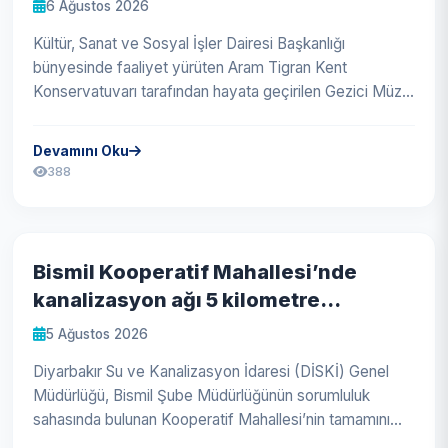
6 Ağustos 2026
Kültür, Sanat ve Sosyal İşler Dairesi Başkanlığı
bünyesinde faaliyet yürüten Aram Tigran Kent
Konservatuvarı tarafından hayata geçirilen Gezici Müzik
Atölyesi programı coşkuyla tam...
Devamını Oku
388
Bismil Kooperatif Mahallesi’nde
kanalizasyon ağı 5 kilometre
genişletildi
5 Ağustos 2026
Diyarbakır Su ve Kanalizasyon İdaresi (DİSKİ) Genel
Müdürlüğü, Bismil Şube Müdürlüğünün sorumluluk
sahasında bulunan Kooperatif Mahallesi’nin tamamını
kanalizasyon altyapısına kavu...