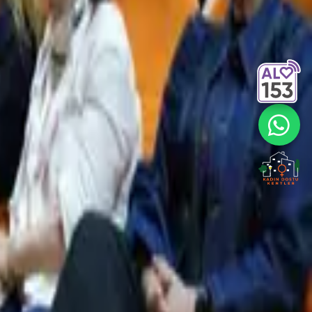
katıldı.
 aynı zamanda siyasal ve ideolojik
arih boyunca farklı dönemlerde farklı
ereketin kaybı ve yaşam kaynaklarının
ğunlukla korunması gereken bir hak ve
eri kalmışlık” değil; inkâr
miş bir “geride bırakılma” hali
si ve ekonomik eşitliğin birlikte
n yıllarda yoksulluğun derinleştiğine
şadığını söyledi. Kadın işsizliğine