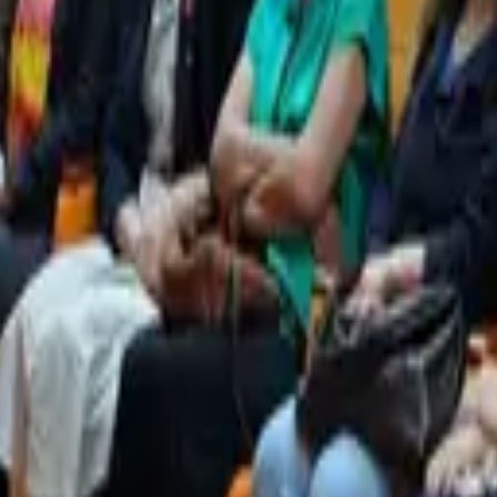
emet Ceylan, sivil toplum örgütü temsilcileri ile yurttaşlar 
‘Çözüm sosyal adalet ve ekonomik eşitlikte’
anelist Özgür Amed, yoksulluğun yalnızca ekonomik değil,
ir olgu olarak nasıl üretildiğine odaklandı. Yoksulluğun t
içimlerde anlamlandırıldığını belirten Amed, mitolojide b
ükenmesiyle ilişkilendirilen yoksulluğun, dinlerde ise ço
hlak meselesi olarak ele alındığını söyledi.
ürt meselesine de değinen Amed, bölgedeki yoksulluğun “g
olitikaları, zorunlu göç ve eşitsiz ekonomik düzenle üretil
lduğunu belirtti. Çözümün ise sosyal adalet, yerel demokra
urulmasından geçtiğini ifade etti.
Kadınlar yoksulluğu daha ağır yaşıyor’
anelde konuşan Sosyolog Dr. Semiha Arı ise Türkiye’de so
ikkat çekerek, özellikle kadınların yoksulluğu daha ağır ya