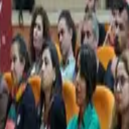
Diyarbakır Büyükşehir Belediyesinin ev sahipliğinde düze
orumu kapsamında “Yapısal Eşitsizlikten Siyasal Kontrole
oksulluğun İdeolojisi” paneli, Ali Emiri Konferans Salon
Sosyal Hizmetler ve Yardım İşleri Şube Müdürü Nihal Boz
Amed, Sosyolog Dr. Semiha Arı ve Sarmaşık Derneği eski
larak katıldı.
Panele Diyarbakır Büyükşehir Belediyesi Eşbaşkanları S
Demokratik Bölgeler Partisi (DBP) Eş Genel Başkanı Keski