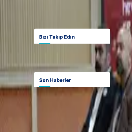
Projeler
Bizi Takip Edin
F
Son Haberler
Y
Gıda Denetim
Koordinasyonundan
o
kapsamlı denetim
6 Ağustos 2026
Silvan’da