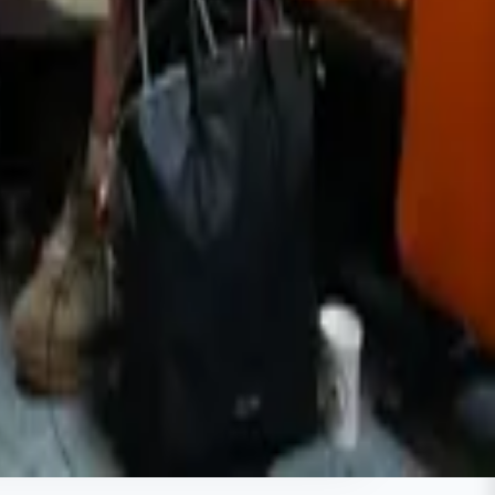
iren Camcı, ulus devlet anlayışı
ası olarak işletildiğini kaydetti.
en Camcı, özellikle bölgede
diklerini söyledi.
Toplu İndir