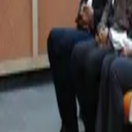
D
göletler
onarıldı, 2 bin
dekar araziye
sulama desteği
sağlandı
P
6 Ağustos 2026
b
b
Gezici Müzik
Atölyesi 13
t
mahallede bin
a
700 çocuğa
ulaştı
K
6 Ağustos 2026
p
o
k
‘
P
d