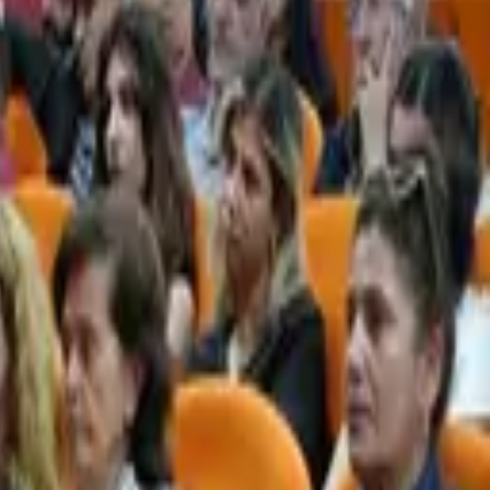
nlenen Toplumsal Barış ve Özgürlük
: Kürt Meselesi Bağlamında
u’nda yapıldı. Moderatörlüğünü DBB
han Özbek’in yaptığı panele, Özgür
 Başkanı Şerif Camcı konuşmacı
erra Bucak ve Doğan Hatun,
n Bayındır, DBB Meclisi Eşsözcüsü