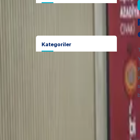
Kategoriler
Y
Haberler
y
y
Duyurular
s
b
İhaleler
Etkinlikler
Yayınlar