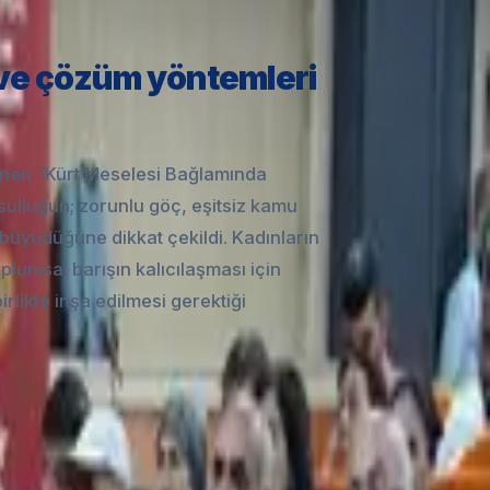
 ve çözüm yöntemleri
nen “Kürt Meselesi Bağlamında
sulluğun; zorunlu göç, eşitsiz kamu
ak büyüdüğüne dikkat çekildi. Kadınların
lumsal barışın kalıcılaşması için
rlikte inşa edilmesi gerektiği