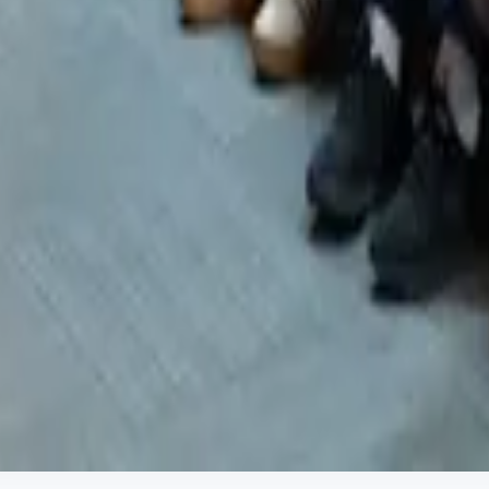
oksulluğun toplumsal sorunların başında geldiğini dile get
çerisinde yoksulluğun toplum üzerinde bir kontrol mekanizm
zun yıllar yoksulluk üzerine çalışma yürüttüklerini belirt
oksulluğun farklı bir karakterle derinleştirildiğini gözlemle
Panel, soru-cevap bölümüyle sona erdi.
Fotoğraf Galerisi
Paylaş