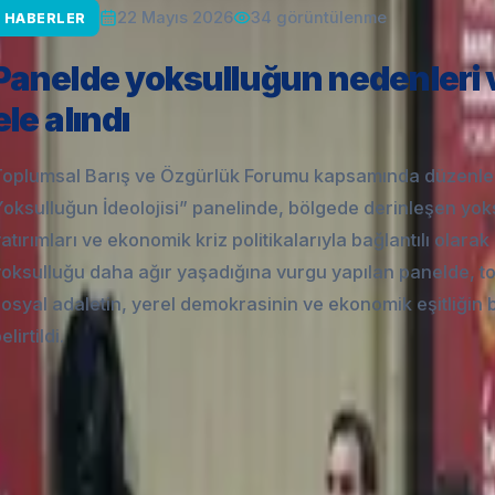
34
görüntülenme
22 Mayıs 2026
HABERLER
Panelde yoksulluğun nedenleri
ele alındı
Toplumsal Barış ve Özgürlük Forumu kapsamında düzenle
oksulluğun İdeolojisi” panelinde, bölgede derinleşen yok
atırımları ve ekonomik kriz politikalarıyla bağlantılı olar
oksulluğu daha ağır yaşadığına vurgu yapılan panelde, top
osyal adaletin, yerel demokrasinin ve ekonomik eşitliğin bi
elirtildi.