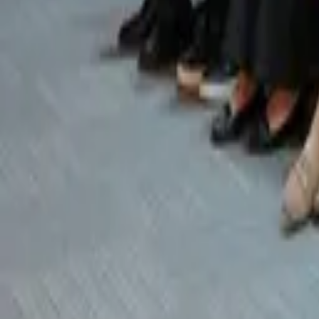
i
b
T
d
d
y
‘
S
ü
M
h
T
A