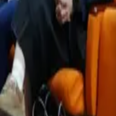
bölümünü kadınların oluşturduğunu
 Arı, “Bunu yaşamayabilirdik ancak bu
 Bölgedeki ekonomik sorunların daha
arda ekonomik eşitsizliklerin ve
dı.
 Devlet Planlama Teşkilatı verileri
mcı, demografik yapıları benzer olan
ı karşılaştırdıklarını belirterek,
ddi kamu yatırımları yapılırken,
fade etti.