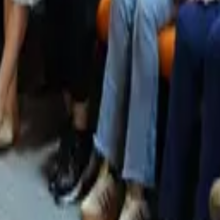
lişkin verileri paylaşan Arı, kayıtlı işsizlerin önemli bir 
elirtti.
ürkiye’de ciddi bir ekonomik kriz yaşandığını ifade eden
urum bir politika tercihi olarak karşımıza çıkıyor” dedi.
erin olduğunu kaydeden Arı, barış sürecine dair tartışmal
oksulluğun da özel olarak ele alınması gerektiğini vurgula
Araştırmalar Amed’in geride bırakıldığını gösteriyor’
armaşık Derneği eski Başkanı Şerif Camcı ise 2004 yılında
zerinden yaptıkları araştırmanın sonuçlarını paylaştı. Ca
ersin, Kocaeli, Samsun ve Amed’e yapılan kamu yatırımların
emen her alanda Amed’in geride bırakıldığını söyledi.
urizm yatırımlarını örnek gösteren Camcı, diğer üç ilde ci
med’e turizm alanında yapılan yatırımın “0 TL” olduğunu i