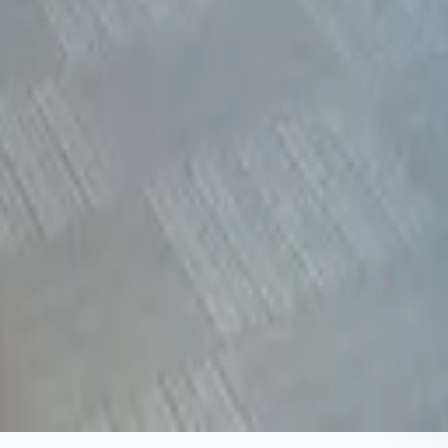
Y
i
U
y