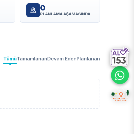
0
PLANLAMA AŞAMASINDA
Tümü
Tamamlanan
Devam Eden
Planlanan