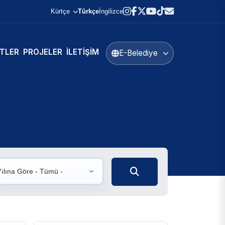
Kürtçe
Türkçe
İngilizce
TLER
PROJELER
İLETIŞIM
E-Belediye
Yılına Göre - Tümü -