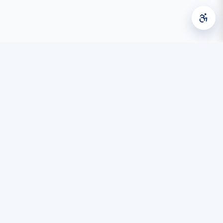
Diyarbakır Büyükşehir Belediyesi Bilgi İşlem Dairesi Başkanlığı
tarafından geliştirilmiştir.