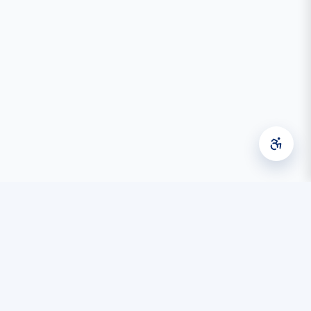
Basın Merkezi
Haberler
leri
Duyurular