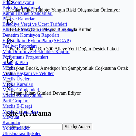
Etik Komisyonu
Belediye Encümeni
Bacalar Dijital Takipte: Yangın Riski Oluşmadan Önleniyor
Kamu Hizmet Standartları
Plan ve Raporlar
Belediye Vergi ve Ücret Tarifeleri
DBB Emekçileri 1 Mayıs’ı Coşkuyla Kutladı
Bütçe ve Mali Gerçekleşme Tabloları
Denetim Komisyon Raporları
Enerji, İklim Eylem Planı (SECAP)
Faaliyet Raporları
Diyarbakır’da 2 Bin 300 Aileye Yeni Doğan Destek Paketi
Mali Durum ve Beklentiler Raporu
Performans Programları
Stratejik Plan
Meclis
Eşbaşkan Bucak, Amedspor’un Şampiyonluk Coşkusuna Ortak
Meclis Başkanı ve Vekiller
Oldu
Meclis Üyeleri
Meclis Kararları
Meclis Gündemleri
2. Ergani Kitap Günleri Devam Ediyor
Meclis Komisyonları
Parti Grupları
Meclis E-Dergi
Meclis Tutanakları
Site İçi Arama
Mevzuat
Kanunlar
Site İçi Arama
Yönetmelikler
Uluslararası İlişkiler