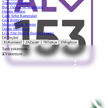
Toplanma Alanları
Borç Ödeme ve Sorgulama
Otobüs Saatleri
Canlı Şehir Kameraları
Gezi Rehberi
Mezarlık Bilgi Sistemi
Online Başvurular
LGS Etüt Desteği Başvuru Formu
Dil Seçimi
KU
Kurmancî
ZA
Zazakî
TR
Türkçe
EN
İngilizce
Tarih yükleniyor...
⏳
Yükleniyor...