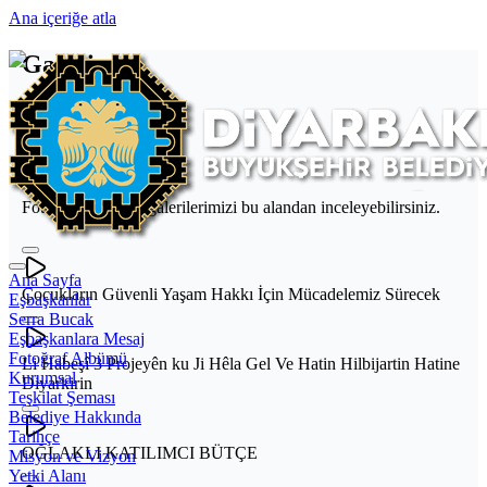
Ana içeriğe atla
Galeri
Ana Sayfa
Galeri
Galeri
Fotoğraf ve video galerilerimizi bu alandan inceleyebilirsiniz.
Ana Sayfa
Çocukların Güvenli Yaşam Hakkı İçin Mücadelemiz Sürecek
Eşbaşkanlar
Serra Bucak
Eşbaşkanlara Mesaj
Fotoğraf Albümü
Li Habeşî 3 Projeyên ku Ji Hêla Gel Ve Hatin Hilbijartin Hatine
Kurumsal
Diyarkirin
Teşkilat Şeması
Belediye Hakkında
Tarihçe
OĞLAKLI KATILIMCI BÜTÇE
Misyon ve Vizyon
Yetki Alanı