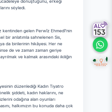
r mücadeleye dönüştüğünü, erkeği
rını söyledi.
z kentinden gelen Perwîz Ehmedî’nin
sel bir anlatımla sahnelenen Sis,
a da birilerinin hikâyesi. Her ne
örünse de ve zaman zaman geriye
yrılmak ve kalmak arasındaki ikiliğin
yesinin düzenlediği Kadın Tiyatro
önelik şiddeti, kadın haklarını, ne
lerini odağına alan oyunları
masını, halkımızın bu konuda daha çok