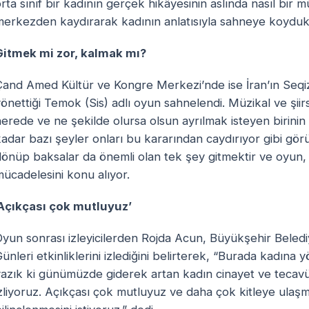
rta sınıf bir kadının gerçek hikâyesinin aslında nasıl bi
erkezden kaydırarak kadının anlatısıyla sahneye koydukla
Gitmek mi zor, kalmak mı?
Çand Amed Kültür ve Kongre Merkezi’nde ise İran’ın Seqi
önettiği Temok (Sis) adlı oyun sahnelendi. Müzikal ve şiir
erede ve ne şekilde olursa olsun ayrılmak isteyen birinin y
kadar bazı şeyler onları bu kararından caydırıyor gibi g
önüp baksalar da önemli olan tek şey gitmektir ve oyun, a
ücadelesini konu alıyor.
‘Açıkçası çok mutluyuz’
yun sonrası izleyicilerden Rojda Acun, Büyükşehir Beledi
ünleri etkinliklerini izlediğini belirterek, “Burada kadına y
azık ki günümüzde giderek artan kadın cinayet ve tecavüz
zliyoruz. Açıkçası çok mutluyuz ve daha çok kitleye ulaş