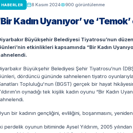
900
görüntülenme
8 Kasım 2024
HABERLER
‘Bir Kadın Uyanıyor’ ve ‘Temok’
Diyarbakır Büyükşehir Belediyesi Tiyatrosu’nun düzen
Günleri’nin etkinlikleri kapsamında “Bir Kadın Uyanıyo
sahnelendi.
Diyarbakır Büyükşehir Belediyesi Şehir Tiyatrosu’nun (DB
ünleri, dördüncü gününde sahnelenen tiyatro oyunlarıyla 
Sanatları Topluluğu'nun (BGST) gerçek bir hayat hikâyesi
ıldırım’ın oynadığı tek kişilik kadın oyunu “Bir Kadın Uya
ahnelendi.
yun bir kadının gençliğini, evliliğini, boşanmasını, yenide
ki perdelik oyunun bitiminde Aysel Yıldırım, 2005 yılından