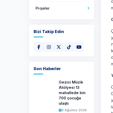
o
m
Projeler
Bizi Takip Edin
y
n
d
m
Son Haberler
Gezici Müzik
O
Atölyesi 13
mahallede bin
G
700 çocuğa
y
ulaştı
i
6 Ağustos 2026