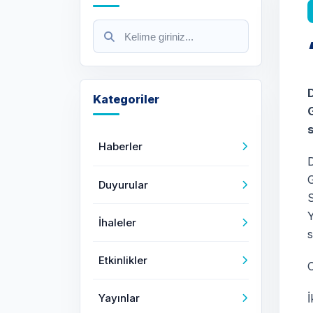
Kategoriler
Haberler
G
Duyurular
Y
İhaleler
s
Etkinlikler
O
Yayınlar
İ