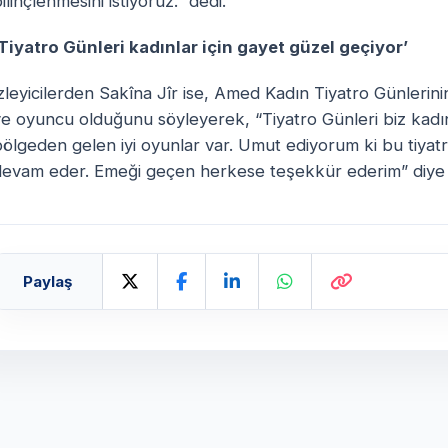
ilinçlenmesini istiyoruz.” dedi.
‘Tiyatro Günleri kadınlar için gayet güzel geçiyor’
zleyicilerden Sakîna Jîr ise, Amed Kadın Tiyatro Günlerinin 
e oyuncu olduğunu söyleyerek, “Tiyatro Günleri biz kadınl
ölgeden gelen iyi oyunlar var. Umut ediyorum ki bu tiyat
devam eder. Emeği geçen herkese teşekkür ederim” diye
Paylaş