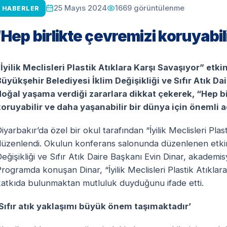
1669
görüntülenme
25 Mayıs 2024
HABERLER
‘Hep birlikte çevremizi koruyabili
“İyilik Meclisleri Plastik Atıklara Karşı Savaşıyor” etk
üyükşehir Belediyesi İklim Değişikliği ve Sıfır Atık Dai
doğal yaşama verdiği zararlara dikkat çekerek, “Hep birl
koruyabilir ve daha yaşanabilir bir dünya için önemli ad
iyarbakır’da özel bir okul tarafından “İyilik Meclisleri Plas
düzenlendi. Okulun konferans salonunda düzenlenen etkinl
eğişikliği ve Sıfır Atık Daire Başkanı Evin Dinar, akademis
rogramda konuşan Dinar, “İyilik Meclisleri Plastik Atıkla
katkıda bulunmaktan mutluluk duyduğunu ifade etti.
‘Sıfır atık yaklaşımı büyük önem taşımaktadır’