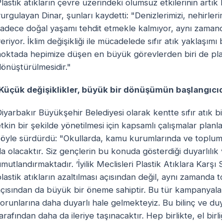
lastik atıkların çevre üzerindeki olumsuz etkilerinin artık 
urgulayan Dinar, şunları kaydetti: "Denizlerimizi, nehirlerim
adece doğal yaşamı tehdit etmekle kalmıyor, aynı zamanda
eriyor. İklim değişikliği ile mücadelede sıfır atık yaklaşı
oktada hepimize düşen en büyük görevlerden biri de plasti
önüştürülmesidir."
‘Küçük değişiklikler, büyük bir dönüşümün başlangıcıd
iyarbakır Büyükşehir Belediyesi olarak kentte sıfır atık bil
tkin bir şekilde yönetilmesi için kapsamlı çalışmalar planl
şöyle sürdürdü: "Okullarda, kamu kurumlarında ve toplumd
a olacaktır. Siz gençlerin bu konuda gösterdiği duyarlılık v
mutlandırmaktadır. ‘İyilik Meclisleri Plastik Atıklara Kar
lastik atıkların azaltılması açısından değil, aynı zamanda
açısından da büyük bir öneme sahiptir. Bu tür kampanyala
orunlarına daha duyarlı hale gelmekteyiz. Bu bilinç ve duy
arafından daha da ileriye taşınacaktır. Hep birlikte, el bir