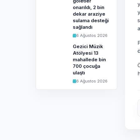
göletler
y
onarıldı, 2 bin
dekar araziye
s
sulama desteği
sağlandı
a
6 Ağustos 2026
P
Gezici Müzik
Atölyesi 13
mahallede bin
Ö
700 çocuğa
ulaştı
h
6 Ağustos 2026