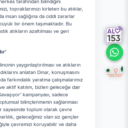
herkes tarafından bilindiğini
izi, topraklarımızı kirleten bu atıklar,
 insan sağlığına da ciddi zararlar
mı büyük bir önem taşımaktadır. Bu
k atıkların azaltılması ve geri
ır’
incinin yaygınlaştırılması ve atıkların
adıklarını anlatan Dinar, konuşmasını
a farkındalık yaratma çalışmalarımız
e aktif katılım, bizleri geleceğe dair
şı Savaşıyor’ kampanyası, sadece
 toplumsal bilinçlenmenin sağlanması
r sayesinde toplum olarak çevre
arlılık, geleceğimiz olan siz gençler
liğiyle çevremizi koruyabilir ve daha