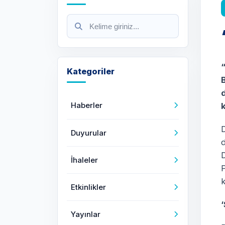
Kategoriler
B
Haberler
D
Duyurular
D
İhaleler
P
Etkinlikler
Yayınlar