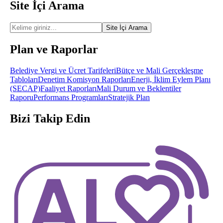
Site İçi Arama
Site İçi Arama
Plan ve Raporlar
Belediye Vergi ve Ücret Tarifeleri
Bütçe ve Mali Gerçekleşme
Tabloları
Denetim Komisyon Raporları
Enerji, İklim Eylem Planı
(SECAP)
Faaliyet Raporları
Mali Durum ve Beklentiler
Raporu
Performans Programları
Stratejik Plan
Bizi Takip Edin